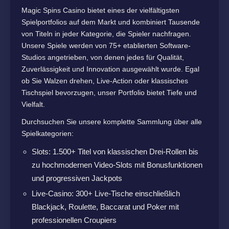
Magic Spins Casino bietet eines der vielfältigsten
Spielportfolios auf dem Markt und kombiniert Tausende
von Titeln in jeder Kategorie, die Spieler nachfragen.
Unsere Spiele werden von 75+ etablierten Software-
Studios angetrieben, von denen jedes für Qualität,
Zuverlässigkeit und Innovation ausgewählt wurde. Egal
ob Sie Walzen drehen, Live-Action oder klassisches
Tischspiel bevorzugen, unser Portfolio bietet Tiefe und
Vielfalt.
Durchsuchen Sie unsere komplette Sammlung über alle
Spielkategorien:
Slots: 1.500+ Titel von klassischen Drei-Rollen bis
zu hochmodernen Video-Slots mit Bonusfunktionen
und progressiven Jackpots
Live-Casino: 300+ Live-Tische einschließlich
Blackjack, Roulette, Baccarat und Poker mit
professionellen Croupiers