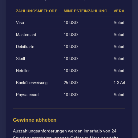
ZAHLUNGSMETHODE
MINDESTEINZAHLUNG
VERARBEIT
Visa
10 USD
Sofort
Mastercard
10 USD
Sofort
Debitkarte
10 USD
Sofort
Skrill
10 USD
Sofort
Neteller
10 USD
Sofort
Banküberweisung
25 USD
1-3 Arbeitsta
Paysafecard
10 USD
Sofort
Gewinne abheben
Auszahlungsanforderungen werden innerhalb von 24