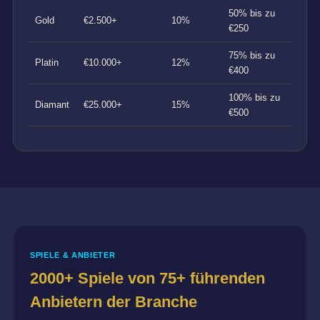
50% bis zu
Gold
€2.500+
10%
€250
75% bis zu
Platin
€10.000+
12%
€400
100% bis zu
Diamant
€25.000+
15%
€500
SPIELE & ANBIETER
2000+ Spiele von 75+ führenden
Anbietern der Branche