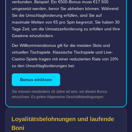
verbunden. Beispiel: Ein €500-Bonus muss €17.500
umgesetzt werden, bevor Sie abheben können. Während
Sie die Umschlagforderung erfüllen, sind Sie auf
maximale Wetten von €5 pro Spin begrenzt. Sie haben 30
Tage Zeit, um die Umsatzanforderung zu erfüllen und Ihre
Gewinne einzufordern.
Der Willkommensbonus gilt für die meisten Slots und
virtuellen Tischspiele. Klassische Tischspiele und Live-
Casino-Spiele tragen mit einer reduzierten Rate von 10%
zu den Umschlagforderungen bei.
Bonus einlösen
Sie müssen mindestens 18 Jahre alt sein, um diesen Bonus
einzulösen. Es gelten Allgemeine Geschäftsbedingungen.
Loyalitätsbelohnungen und laufende
Boni