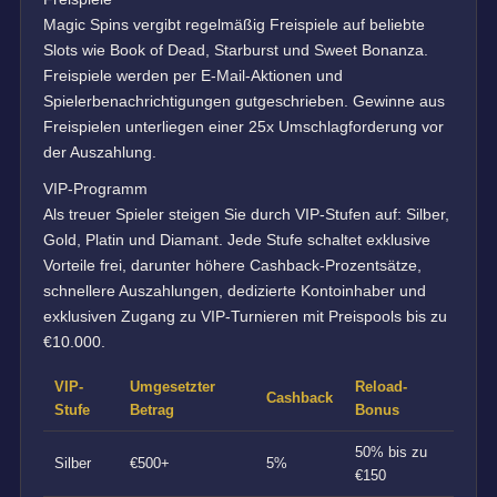
Magic Spins vergibt regelmäßig Freispiele auf beliebte
Slots wie Book of Dead, Starburst und Sweet Bonanza.
Freispiele werden per E-Mail-Aktionen und
Spielerbenachrichtigungen gutgeschrieben. Gewinne aus
Freispielen unterliegen einer 25x Umschlagforderung vor
der Auszahlung.
VIP-Programm
Als treuer Spieler steigen Sie durch VIP-Stufen auf: Silber,
Gold, Platin und Diamant. Jede Stufe schaltet exklusive
Vorteile frei, darunter höhere Cashback-Prozentsätze,
schnellere Auszahlungen, dedizierte Kontoinhaber und
exklusiven Zugang zu VIP-Turnieren mit Preispools bis zu
€10.000.
VIP-
Umgesetzter
Reload-
Cashback
Stufe
Betrag
Bonus
50% bis zu
Silber
€500+
5%
€150