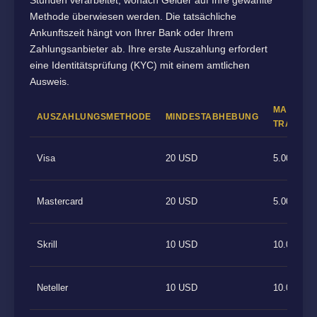
Stunden verarbeitet, wonach Gelder auf Ihre gewählte
Methode überwiesen werden. Die tatsächliche
Ankunftszeit hängt von Ihrer Bank oder Ihrem
Zahlungsanbieter ab. Ihre erste Auszahlung erfordert
eine Identitätsprüfung (KYC) mit einem amtlichen
Ausweis.
MAXIMUM
AUSZAHLUNGSMETHODE
MINDESTABHEBUNG
TRANSAK
Visa
20 USD
5.000 US
Mastercard
20 USD
5.000 US
Skrill
10 USD
10.000 U
Neteller
10 USD
10.000 U