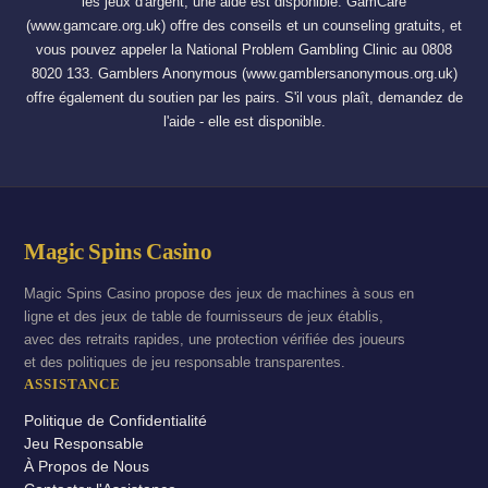
les jeux d'argent, une aide est disponible. GamCare
(www.gamcare.org.uk) offre des conseils et un counseling gratuits, et
vous pouvez appeler la National Problem Gambling Clinic au 0808
8020 133. Gamblers Anonymous (www.gamblersanonymous.org.uk)
offre également du soutien par les pairs. S'il vous plaît, demandez de
l'aide - elle est disponible.
Magic Spins Casino
Magic Spins Casino propose des jeux de machines à sous en
ligne et des jeux de table de fournisseurs de jeux établis,
avec des retraits rapides, une protection vérifiée des joueurs
et des politiques de jeu responsable transparentes.
ASSISTANCE
Politique de Confidentialité
Jeu Responsable
À Propos de Nous