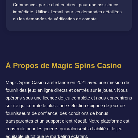
Commencez par le chat en direct pour une assistance
immédiate. Utilisez l'email pour les demandes détaillées
ou les demandes de vérification de compte.
À Propos de Magic Spins Casino
Magic Spins Casino a été lancé en 2021 avec une mission de
fournir des jeux en ligne directs et centrés sur le joueur. Nous
opérons sous une licence de jeu complète et nous concentrons
sur ce qui compte le plus : une sélection soignée de jeux de
fournisseurs de confiance, des conditions de bonus
transparentes et un support client réactif. Notre plateforme est
construite pour les joueurs qui valorisent la fiabilité et le jeu
équitable plutôt que le marketing éclatant.