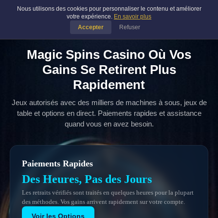
Nous utilisons des cookies pour personnaliser le contenu et améliorer
Magic Spins Casino
S'inscrire
FR
▾
votre expérience.
En savoir plus
Accepter
Refuser
Magic Spins Casino Où Vos
Gains Se Retirent Plus
Rapidement
Jeux autorisés avec des milliers de machines à sous, jeux de
table et options en direct. Paiements rapides et assistance
quand vous en avez besoin.
Paiements Rapides
Des Heures, Pas des Jours
Les retraits vérifiés sont traités en quelques heures pour la plupart
des méthodes. Vos gains arrivent rapidement sur votre compte.
Voir les Options