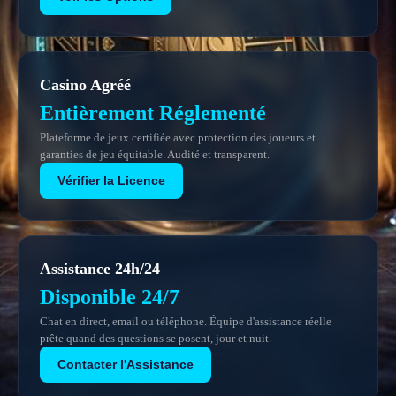
Casino Agréé
Entièrement Réglementé
Plateforme de jeux certifiée avec protection des joueurs et
garanties de jeu équitable. Audité et transparent.
Vérifier la Licence
Assistance 24h/24
Disponible 24/7
Chat en direct, email ou téléphone. Équipe d'assistance réelle
prête quand des questions se posent, jour et nuit.
Contacter l'Assistance