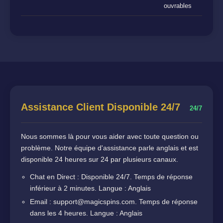
ouvrables
Assistance Client Disponible 24/7
24/7
Nous sommes là pour vous aider avec toute question ou
problème. Notre équipe d'assistance parle anglais et est
disponible 24 heures sur 24 par plusieurs canaux.
Chat en Direct : Disponible 24/7. Temps de réponse
inférieur à 2 minutes. Langue : Anglais
Email :
support@magicspins.com
. Temps de réponse
dans les 4 heures. Langue : Anglais