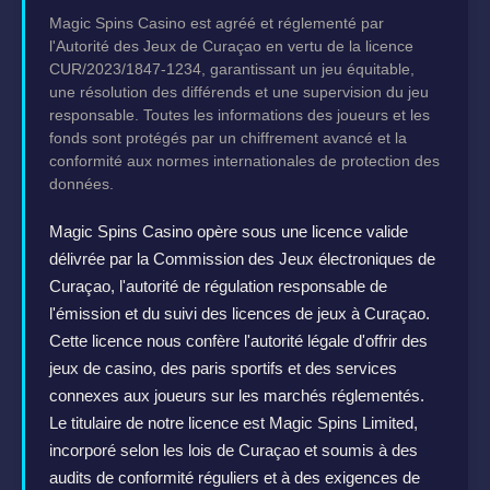
Magic Spins Casino est agréé et réglementé par
l'Autorité des Jeux de Curaçao en vertu de la licence
CUR/2023/1847-1234, garantissant un jeu équitable,
une résolution des différends et une supervision du jeu
responsable. Toutes les informations des joueurs et les
fonds sont protégés par un chiffrement avancé et la
conformité aux normes internationales de protection des
données.
Magic Spins Casino opère sous une licence valide
délivrée par la Commission des Jeux électroniques de
Curaçao, l'autorité de régulation responsable de
l'émission et du suivi des licences de jeux à Curaçao.
Cette licence nous confère l'autorité légale d'offrir des
jeux de casino, des paris sportifs et des services
connexes aux joueurs sur les marchés réglementés.
Le titulaire de notre licence est Magic Spins Limited,
incorporé selon les lois de Curaçao et soumis à des
audits de conformité réguliers et à des exigences de