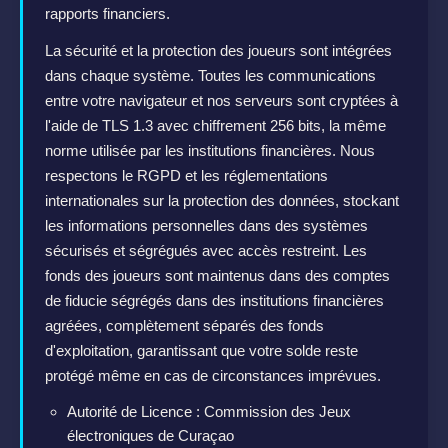
rapports financiers.
La sécurité et la protection des joueurs sont intégrées
dans chaque système. Toutes les communications
entre votre navigateur et nos serveurs sont cryptées à
l'aide de TLS 1.3 avec chiffrement 256 bits, la même
norme utilisée par les institutions financières. Nous
respectons le RGPD et les réglementations
internationales sur la protection des données, stockant
les informations personnelles dans des systèmes
sécurisés et ségrégués avec accès restreint. Les
fonds des joueurs sont maintenus dans des comptes
de fiducie ségrégés dans des institutions financières
agréées, complètement séparés des fonds
d'exploitation, garantissant que votre solde reste
protégé même en cas de circonstances imprévues.
Autorité de Licence : Commission des Jeux
électroniques de Curaçao