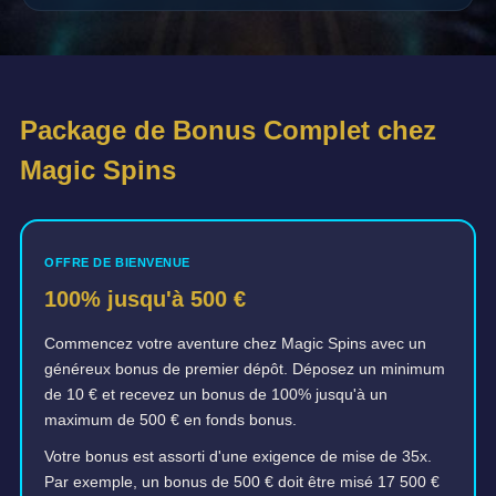
Package de Bonus Complet chez
Magic Spins
OFFRE DE BIENVENUE
100% jusqu'à 500 €
Commencez votre aventure chez Magic Spins avec un
généreux bonus de premier dépôt. Déposez un minimum
de 10 € et recevez un bonus de 100% jusqu'à un
maximum de 500 € en fonds bonus.
Votre bonus est assorti d'une exigence de mise de 35x.
Par exemple, un bonus de 500 € doit être misé 17 500 €