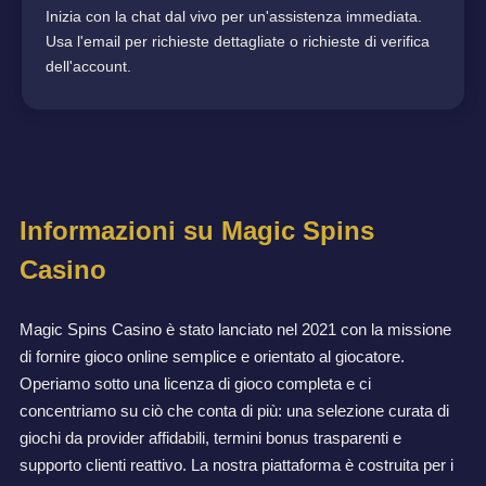
Inizia con la chat dal vivo per un'assistenza immediata.
Usa l'email per richieste dettagliate o richieste di verifica
dell'account.
Informazioni su Magic Spins
Casino
Magic Spins Casino è stato lanciato nel 2021 con la missione
di fornire gioco online semplice e orientato al giocatore.
Operiamo sotto una licenza di gioco completa e ci
concentriamo su ciò che conta di più: una selezione curata di
giochi da provider affidabili, termini bonus trasparenti e
supporto clienti reattivo. La nostra piattaforma è costruita per i