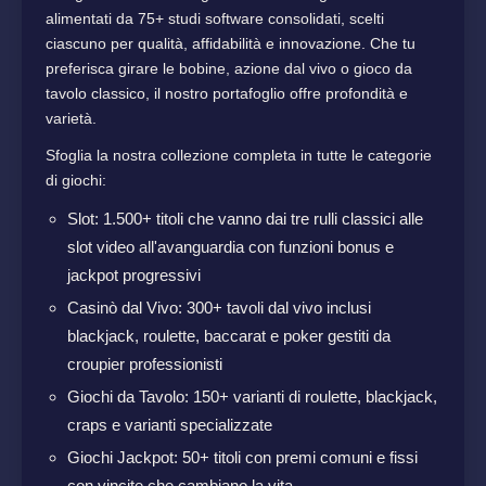
alimentati da 75+ studi software consolidati, scelti
ciascuno per qualità, affidabilità e innovazione. Che tu
preferisca girare le bobine, azione dal vivo o gioco da
tavolo classico, il nostro portafoglio offre profondità e
varietà.
Sfoglia la nostra collezione completa in tutte le categorie
di giochi:
Slot: 1.500+ titoli che vanno dai tre rulli classici alle
slot video all'avanguardia con funzioni bonus e
jackpot progressivi
Casinò dal Vivo: 300+ tavoli dal vivo inclusi
blackjack, roulette, baccarat e poker gestiti da
croupier professionisti
Giochi da Tavolo: 150+ varianti di roulette, blackjack,
craps e varianti specializzate
Giochi Jackpot: 50+ titoli con premi comuni e fissi
con vincite che cambiano la vita