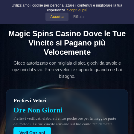
Utilizziamo i cookie per personalizzare i contenuti e migliorare la tua
Magic Spins Casino
Iscriviti
IT
▾
esperienza.
Scopri di più
Accetta
Rifiuta
Magic Spins Casino Dove le Tue
Vincite si Pagano più
Velocemente
Gioco autorizzato con migliaia di slot, giochi da tavolo e
opzioni dal vivo. Prelievi veloci e supporto quando ne hai
bisogno.
Prelievi Veloci
Ore Non Giorni
Prelievi verificati elaborati entro poche ore per la maggior parte
dei metodi. Le tue vincite arrivano sul tuo conto rapidamente.
Vedi Opzioni