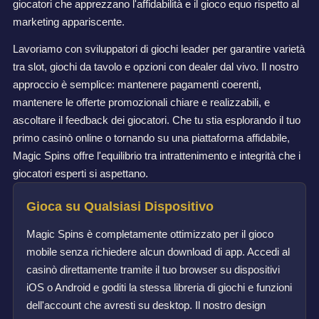
giocatori che apprezzano l'affidabilità e il gioco equo rispetto al
marketing appariscente.
Lavoriamo con sviluppatori di giochi leader per garantire varietà
tra slot, giochi da tavolo e opzioni con dealer dal vivo. Il nostro
approccio è semplice: mantenere pagamenti coerenti,
mantenere le offerte promozionali chiare e realizzabili, e
ascoltare il feedback dei giocatori. Che tu stia esplorando il tuo
primo casinò online o tornando su una piattaforma affidabile,
Magic Spins offre l'equilibrio tra intrattenimento e integrità che i
giocatori esperti si aspettano.
Gioca su Qualsiasi Dispositivo
Magic Spins è completamente ottimizzato per il gioco
mobile senza richiedere alcun download di app. Accedi al
casinò direttamente tramite il tuo browser su dispositivi
iOS o Android e goditi la stessa libreria di giochi e funzioni
dell'account che avresti su desktop. Il nostro design