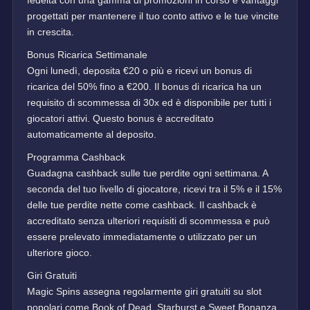
fedeltà con una gamma di promozioni in corso e vantaggi
progettati per mantenere il tuo conto attivo e le tue vincite
in crescita.
Bonus Ricarica Settimanale
Ogni lunedì, deposita €20 o più e ricevi un bonus di
ricarica del 50% fino a €200. Il bonus di ricarica ha un
requisito di scommessa di 30x ed è disponibile per tutti i
giocatori attivi. Questo bonus è accreditato
automaticamente al deposito.
Programma Cashback
Guadagna cashback sulle tue perdite ogni settimana. A
seconda del tuo livello di giocatore, ricevi tra il 5% e il 15%
delle tue perdite nette come cashback. Il cashback è
accreditato senza ulteriori requisiti di scommessa e può
essere prelevato immediatamente o utilizzato per un
ulteriore gioco.
Giri Gratuiti
Magic Spins assegna regolarmente giri gratuiti su slot
popolari come Book of Dead, Starburst e Sweet Bonanza.