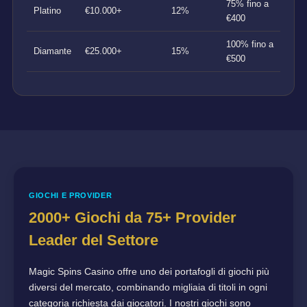
75% fino a
Platino
€10.000+
12%
€400
100% fino a
Diamante
€25.000+
15%
€500
GIOCHI E PROVIDER
2000+ Giochi da 75+ Provider
Leader del Settore
Magic Spins Casino offre uno dei portafogli di giochi più
diversi del mercato, combinando migliaia di titoli in ogni
categoria richiesta dai giocatori. I nostri giochi sono