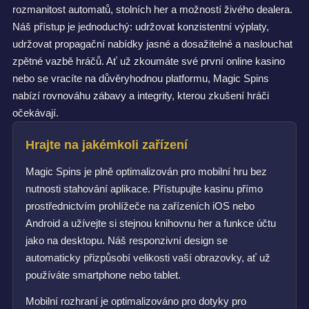
rozmanitost automatů, stolních her a možností živého dealera.
Náš přístup je jednoduchý: udržovat konzistentní výplaty,
udržovat propagační nabídky jasné a dosažitelné a naslouchat
zpětné vazbě hráčů. Ať už zkoumáte své první online kasino
nebo se vracíte na důvěryhodnou platformu, Magic Spins
nabízí rovnováhu zábavy a integrity, kterou zkušení hráči
očekávají.
Hrajte na jakémkoli zařízení
Magic Spins je plně optimalizován pro mobilní hru bez
nutnosti stahování aplikace. Přístupujte kasinu přímo
prostřednictvím prohlížeče na zařízeních iOS nebo
Android a užívejte si stejnou knihovnu her a funkce účtu
jako na desktopu. Náš responzivní design se
automaticky přizpůsobí velikosti vaší obrazovky, ať už
používáte smartphone nebo tablet.
Mobilní rozhraní je optimalizováno pro dotyky pro