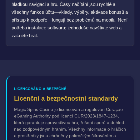
hladkou navigaci a hru. Časy načítání jsou rychlé a
všechny funkce účtu—vklady, výběry, aktivace bonusů a
přístup k podpoře—fungují bez problémů na mobilu. Není
potřeba instalace softwaru; jednoduše navštivte web a
začněte hrát.
LICENCOVÁNO A BEZPEČNÉ
Licenční a bezpečnostní standardy
Magic Spins Casino je licencován a regulován Curaçao
eGaming Authority pod licencí CUR/2023/1847-1234,
která garantuje spravedlivou hru, řešení sporů a dohled
nad zodpovědným hraním. Všechny informace o hráčích
a prostředky jsou chráněny pokročilým šifrováním a