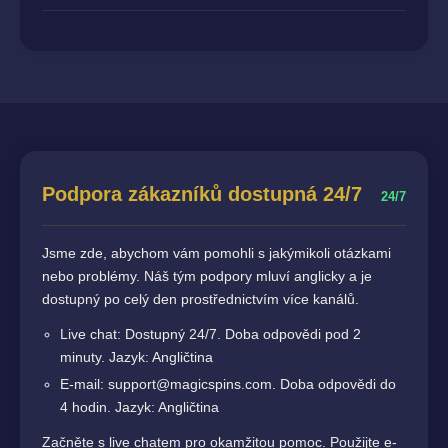
Podpora zákazníků dostupná 24/7
24/7
Jsme zde, abychom vám pomohli s jakýmikoli otázkami
nebo problémy. Náš tým podpory mluví anglicky a je
dostupný po celý den prostřednictvím více kanálů.
Live chat: Dostupný 24/7. Doba odpovědi pod 2
minuty. Jazyk: Angličtina
E-mail:
support@magicspins.com
. Doba odpovědi do
4 hodin. Jazyk: Angličtina
Začněte s live chatem pro okamžitou pomoc. Použijte e-