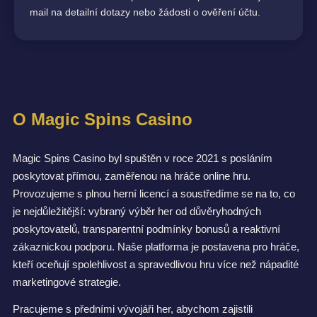
mail na detailní dotazy nebo žádosti o ověření účtu.
O Magic Spins Casino
Magic Spins Casino byl spuštěn v roce 2021 s posláním
poskytovat přímou, zaměřenou na hráče online hru.
Provozujeme s plnou herní licencí a soustředíme se na to, co
je nejdůležitější: vybraný výběr her od důvěryhodných
poskytovatelů, transparentní podmínky bonusů a reaktivní
zákaznickou podporu. Naše platforma je postavena pro hráče,
kteří oceňují spolehlivost a spravedlivou hru více než nápadité
marketingové strategie.
Pracujeme s předními vývojáři her, abychom zajistili