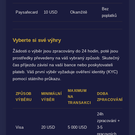
Bez
Paysafecard
10 USD
Okamžitě
poplatků
Vyberte si své výhry
Žádosti o výběr jsou zpracovány do 24 hodin, poté jsou
prostředky převedeny na váš vybraný způsob. Skutečný
čas příjezdu závisí na vaší bance nebo poskytovateli
plateb. Váš první výběr vyžaduje ověření identity (KYC)
pomocí státního průkazu.
MAXIMUM
ZPŮSOB
MINIMÁLNÍ
DOBA
NA
VÝBĚRU
VÝBĚR
ZPRACOVÁNÍ
TRANSAKCI
24h
zpracování +
Visa
20 USD
5 000 USD
3-5
pracovních